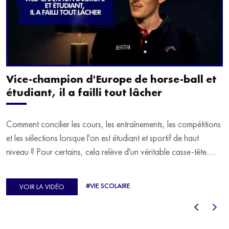
Vice-champion d'Europe de horse-ball et
étudiant, il a failli tout lâcher
Comment concilier les cours, les entraînements, les compétitions
et les sélections lorsque l'on est étudiant et sportif de haut
niveau ? Pour certains, cela relève d'un véritable casse-tête.
C'est précisément ce qu'a vécu Ulysse Soriano, vice-champion
d'Europe de Horse-ball, qui a failli abandonner ses études
#VIE SCOLAIRE
VOIR LA VIDÉO
avant de trouver un nouvel équilibre.