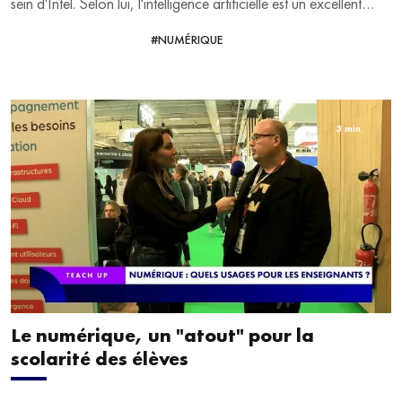
sein d'Intel. Selon lui, l'intelligence artificielle est un excellent
moyen de "développer ses compétences". Intel travaille
#NUMÉRIQUE
VOIR LA VIDÉO
d'ailleurs en étroite collaboration avec le secteur de l'Edtech
pour proposer des services innovants. Luigi Pessina répond aux
questions de Philippine Dolbeau, sur le Salon Educatech Expo
à Paris Porte de Versailles.
3 min.
Le numérique, un "atout" pour la
scolarité des élèves