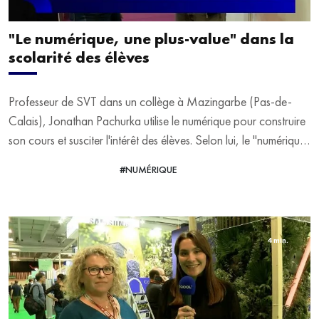
"Le numérique, une plus-value" dans la
scolarité des élèves
Professeur de SVT dans un collège à Mazingarbe (Pas-de-
Calais), Jonathan Pachurka utilise le numérique pour construire
son cours et susciter l'intérêt des élèves. Selon lui, le "numérique
est une plus-value" dans la scolarité des jeunes, car "il a sa
#NUMÉRIQUE
VOIR LA VIDÉO
place dans l'enseignement". Il répond aux questions d'Alix
Nguyen sur le Salon Educatech Expo à Paris Porte de
Versailles.
4 min.