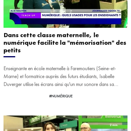
Dans cette classe maternelle, le
numérique facilite la "mémorisation" des
petits
Enseignante en école maternelle à Faremoutiers (Seine-et-
Marne) et formatrice auprès des futurs étudiants, Isabelle
Duverger utilise les écrans ainsi qu'un mur sonore dans sa
classe. Ces technologies permettent aux élèves de "mémoriser
#NUMÉRIQUE
VOIR LA VIDÉO
les mots et l'alphabet". Elle répond aux questions d'Alix Nguyen
au Salon Educatech Expo à Paris Porte de Versailles.
2 min.