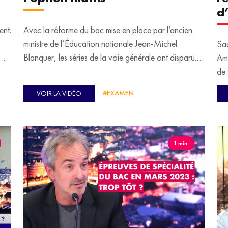
d
ent.
Avec la réforme du bac mise en place par l’ancien
ministre de l’Éducation nationale Jean-Michel
Sac
20
Blanquer, les séries de la voie générale ont disparu.
Amp
l
C’est la fin des filières L, ES et S. Elles sont
de 
remplacées par un tronc commun et des
du 
#EXAMEN
VOIR LA VIDÉO
enseignements de spécialité "à la carte". Avec cette
reg
réforme, "on constate surtout un décrochage entre la
dan
première et la terminale. Il n’y a que 30% de filles qui
tes
vont choisir l’option mathématiques", a soulevé
1 min.
Marion Monnet, maîtresse de conférences en
sciences économiques, dans une étude qu’elle a
menée. Un constat également soulevé par d’autres
chercheurs, qui ont mis en évidence la prédominance
des stéréotypes de genre dès l’âge de 5 ans.