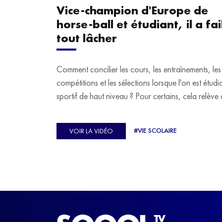
Vice-champion d'Europe de
horse-ball et étudiant, il a fail
tout lâcher
Comment concilier les cours, les entraînements, les
compétitions et les sélections lorsque l'on est étudi
sportif de haut niveau ? Pour certains, cela relève 
véritable casse-tête. C'est précisément ce qu'a véc
Ulysse Soriano, vice-champion d'Europe de Hor
#VIE SCOLAIRE
VOIR LA VIDÉO
ball, qui a failli abandonner ses études avant de
trouver un nouvel équilibre.