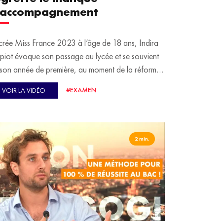
’accompagnement
rée Miss France 2023 à l’âge de 18 ans, Indira
iot évoque son passage au lycée et se souvient
son année de première, au moment de la réforme
bac et du choix de ses cours de spécialité. Elle
#EXAMEN
VOIR LA VIDÉO
rette le manque d’accompagnement des élèves
s leur orientation, et propose la mise en place de
ts pour les aider à résoudre cette question.
2 min.