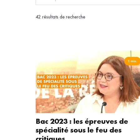
42 résultats de recherche
1 min.
NEWS
Inscrivez-vous
les mercredis
5 minutes.
En r
régulièrement no
Bac 2023 : les épreuves de
connaissance de 
spécialité sous le feu des
moment vous dés
critiques
bas de chaque m