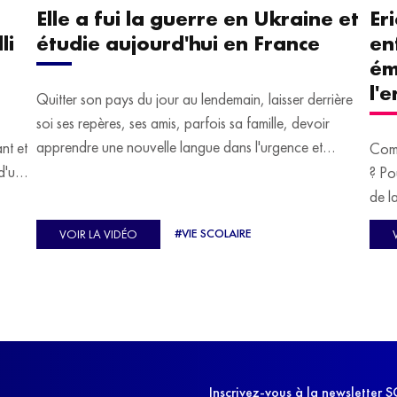
Elle a fui la guerre en Ukraine et
Er
li
étudie aujourd'hui en France
en
ém
l'
Quitter son pays du jour au lendemain, laisser derrière
soi ses repères, ses amis, parfois sa famille, devoir
apprendre une nouvelle langue dans l'urgence et
ant et
Comm
devoir malgré tout se construire un avenir.
d'un
? Po
u
de l
C'est l'histoire de nombreux réfugiés, et notamment
se-
s'oc
#VIE SCOLAIRE
VOIR LA VIDÉO
celle de Lisa Machukha, que nous vous proposons de
pass
découvrir aujourd'hui.
class
Dans
l'ex
11h4
d'êt
Inscrivez-vous à la newslette