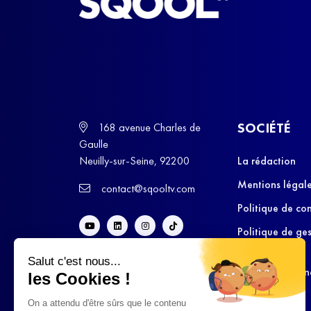
SOCIÉTÉ
168 avenue Charles de
Gaulle
Neuilly-sur-Seine, 92200
La rédaction
Mentions légal
contact@sqooltv.com
Politique de con
Politique de ge
cookies
Salut c'est nous...
Conditions Gén
les Cookies !
d’Utilisation
On a attendu d'être sûrs que le contenu