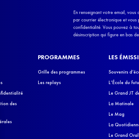
et q
En renseignant votre email, vous 
par courrier électronique et vous
confidentialité. Vous pouvez à t
désinscription qui figure en bas d
PROGRAMMES
LES ÉMISS
Grille des programmes
Souvenirs d’éc
es
Les replays
L’École du futu
fidentialité
Le Grand JT de
stion des
La Matinale
Le Mag
érales
La Quotidienn
Le Grand Oral