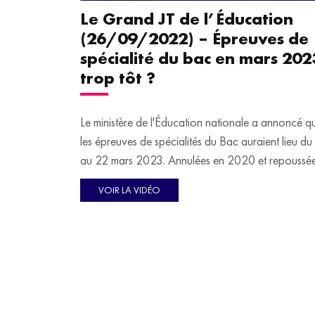
Le Grand JT de l’Éducation
(26/09/2022) – Épreuves de
spécialité du bac en mars 2023
trop tôt ?
Le ministère de l'Éducation nationale a annoncé q
les épreuves de spécialités du Bac auraient lieu d
au 22 mars 2023. Annulées en 2020 et repoussé
en 2021 en raison de la pandémie de Covid-19, 
VOIR LA VIDÉO
épreuves comptent pour 32% de la note finale.
Pourtant, si cette décision est actée, les syndicats 
sont pas convaincues par l'avancée de ces épreu
cruciales pour l'obtention du diplôme. Pour en
débattre, Virginie Guilhaume reçoit en plateau
Laurent Zameczkowski, vice-président de la PEEP
(Fédération des parents d'élèves de l'enseignement