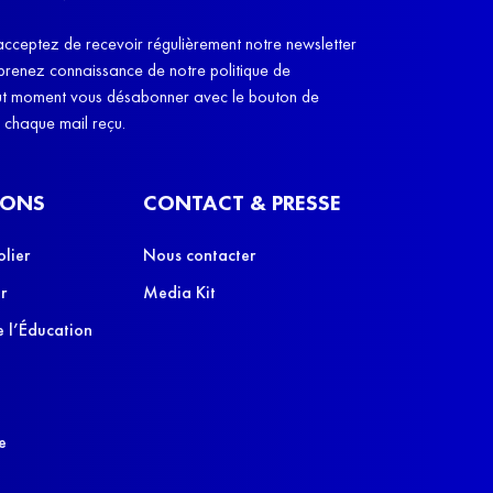
u'ils reprennent leur handicap à 13h45."
"L'idée, c'est q
acceptez de recevoir régulièrement notre newsletter
cobayes, des co
 prenez connaissance de notre politique de
leurs parents", e
out moment vous désabonner avec le bouton de
e chaque mail reçu.
IONS
CONTACT & PRESSE
olier
Nous contacter
r
Media Kit
 l’Éducation
e