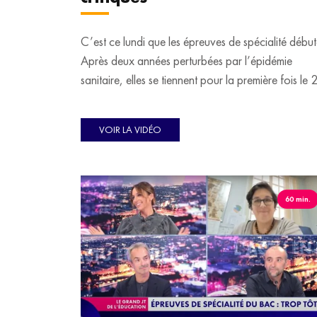
C’est ce lundi que les épreuves de spécialité début
Après deux années perturbées par l’épidémie
sanitaire, elles se tiennent pour la première fois le 
mars, comme prévu par la réforme de Jean-Miche
Blanquer. Dans son "Antisèche", Emma Guessel
VOIR LA VIDÉO
explique pourquoi ces épreuves suscitent de vives
réactions de la part des syndicats et des élèves.
60 min.